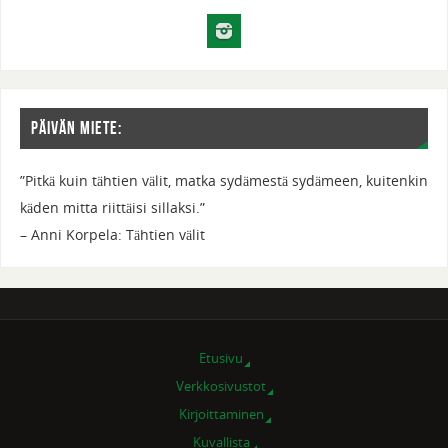
Päivän miete:
”Pitkä kuin tähtien välit, matka sydämestä sydämeen, kuitenkin
käden mitta riittäisi sillaksi.”
– Anni Korpela: Tähtien välit
Etusivu
Verkkosivustot
Kirjoittaminen
Kuvallista