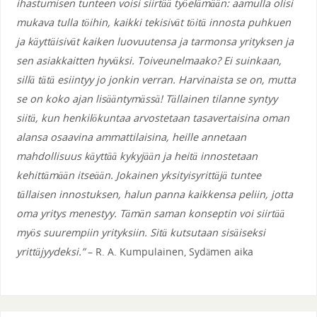
ihastumisen tunteen voisi siirtää työelämään: aamulla olisi
mukava tulla töihin, kaikki tekisivät töitä innosta puhkuen
ja käyttäisivät kaiken luovuutensa ja tarmonsa yrityksen ja
sen asiakkaitten hyväksi. Toiveunelmaako? Ei suinkaan,
sillä tätä esiintyy jo jonkin verran. Harvinaista se on, mutta
se on koko ajan lisääntymässä! Tällainen tilanne syntyy
siitä, kun henkilökuntaa arvostetaan tasavertaisina oman
alansa osaavina ammattilaisina, heille annetaan
mahdollisuus käyttää kykyjään ja heitä innostetaan
kehittämään itseään. Jokainen yksityisyrittäjä tuntee
tällaisen innostuksen, halun panna kaikkensa peliin, jotta
oma yritys menestyy. Tämän saman konseptin voi siirtää
myös suurempiin yrityksiin. Sitä kutsutaan sisäiseksi
yrittäjyydeksi.”
– R. A. Kumpulainen, Sydämen aika